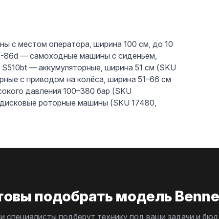
ы с местом оператора, ширина 100 см, до 10
150-86d — самоходные машины с сиденьем,
/ S510bt — аккумуляторные, ширина 51 см (SKU
орные с приводом на колёса, ширина 51–66 см
сокого давления 100–380 бар (SKU
дисковые роторные машины (SKU 17480,
товы подобрать модель Benne
и специалисты подберут технику под ваши задачи и бюд