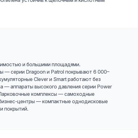
ропилена устойчив к щелочным и кислотным
одимостью и большими площадями.
 — серии Dragoon и Patrol покрывают 6 000–
кумуляторные Clever и Smart работают без
а — аппараты высокого давления серии Power
 Парковочные комплексы — самоходные
и бизнес-центры — компактные однодисковые
и покрытий.