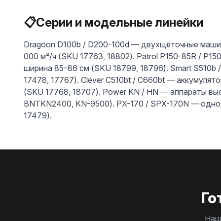
📋
Серии и модельные линейки
Dragoon D100b / D200-100d — двухщёточные машин
000 м²/ч (SKU 17763, 18802). Patrol P150-85R / P
ширина 85–86 см (SKU 18799, 18796). Smart S510b 
17478, 17767). Clever C510bt / C660bt — аккумулят
(SKU 17768, 18707). Power KN / HN — аппараты вы
BNTKN2400, KN-9500). PX-170 / SPX-170N — одно
17479).
Го
Наш