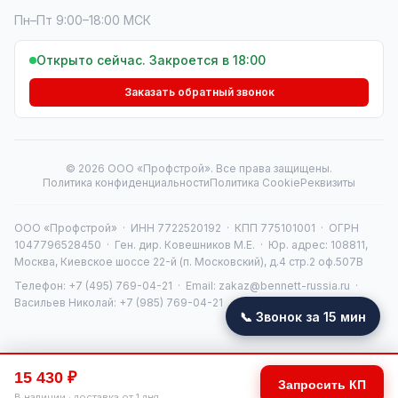
Пн–Пт 9:00–18:00 МСК
Открыто сейчас. Закроется в 18:00
Заказать обратный звонок
© 2026 ООО «Профстрой». Все права защищены.
Политика конфиденциальности
Политика Cookie
Реквизиты
ООО «Профстрой» · ИНН 7722520192 · КПП 775101001 · ОГРН
1047796528450 · Ген. дир. Ковешников М.Е. · Юр. адрес: 108811,
Москва, Киевское шоссе 22-й (п. Московский), д.4 стр.2 оф.507В
Телефон:
+7 (495) 769-04-21
· Email:
zakaz@bennett-russia.ru
·
Васильев Николай:
+7 (985) 769-04-21
📞 Звонок за 15 мин
15 430 ₽
Получить КП
📞 Звонок
Запросить КП
В наличии · доставка от 1 дня