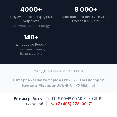
4000+
8 000+
аккумуляторов и зарядных
клиентов — от физ. лиц и ИП до
устройств
Русала и X5 Retail
Chilwee, Everest Energy
140+
дилеров по России
от Калининграда до
Владивостока
СРЕДИ НАШИХ КЛИЕНТОВ
Пятёрочка
Светофор
Маяк
РУСАЛ Саяногорск
Керама Марацци
ВСЕИНСТРУМЕНТЫ
Режим работы:
Пн–Пт 9:00–18:00 МСК • Сб–Вс
выходной | 📞
+7 (495) 278-09-71