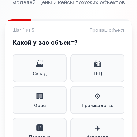
моделей, цены и кейсы похожих объектов
Шаг 1 из 5
Про ваш объект
Какой у вас объект?
🏭
🛍️
Склад
ТРЦ
🏢
⚙️
Офис
Производство
🅿️
✈️