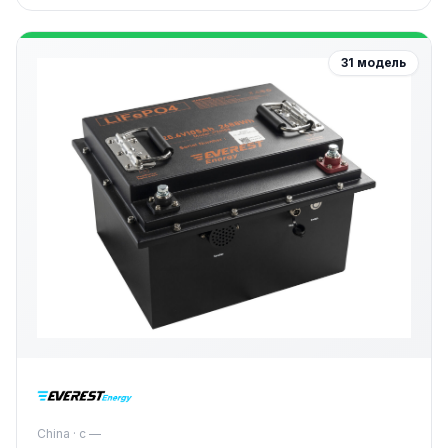
31 модель
China · с —