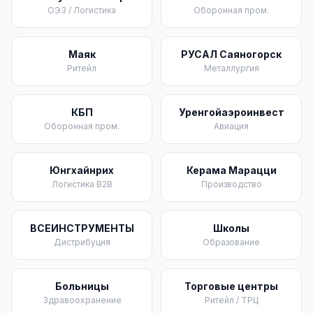
ОЭЗ / Логистика
Оборонная пром.
Маяк
РУСАЛ Саяногорск
Ритейл
Металлургия
КБП
Уренгойаэроинвест
Оборонная пром.
Авиация
Юнгхайнрих
Керама Марацци
Логистика B2B
Производство
ВСЕИНСТРУМЕНТЫ
Школы
Дистрибуция
Образование
Больницы
Торговые центры
Здравоохранение
Ритейл / ТРЦ