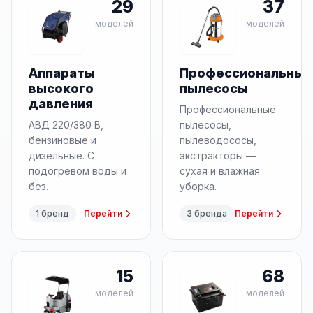
29
37
моделей
моделей
Аппараты
Профессиональные
высокого
пылесосы
давления
Профессиональные
АВД 220/380 В,
пылесосы,
бензиновые и
пылеводососы,
дизельные. С
экстракторы —
подогревом воды и
сухая и влажная
без.
уборка.
1 бренд
Перейти
3 бренда
Перейти
15
68
моделей
моделей