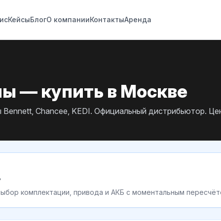
ис
Кейсы
Блог
О компании
Контакты
Аренда
 — купить в Москве
Bennett, Chancee, KEDI. Официальный дистрибьютор. Цен
у
выбор комплектации, привода и АКБ с моментальным пересчё