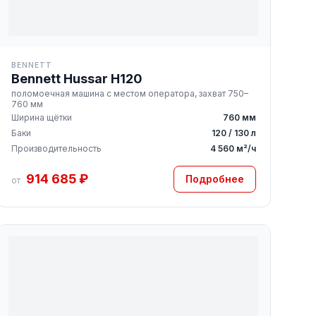
BENNETT
Bennett Hussar H120
поломоечная машина с местом оператора, захват 750–
760 мм
Ширина щётки
760 мм
Баки
120 / 130 л
Производительность
4 560 м²/ч
914 685 ₽
Подробнее
от