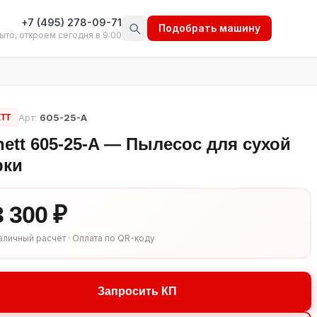
+7 (495) 278-09-71
Подобрать машину
ыто, откроем сегодня в 9:00
Арт:
605-25-A
TT
ett 605-25-A — Пылесос для сухой
рки
3 300 ₽
аличный расчёт · Оплата по QR-коду
Запросить КП