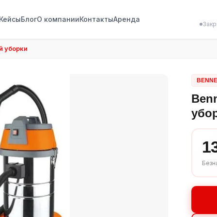
Кейсы
Блог
О компании
Контакты
Аренда
Закр
й уборки
BENNE
Benn
убо
1
Безн