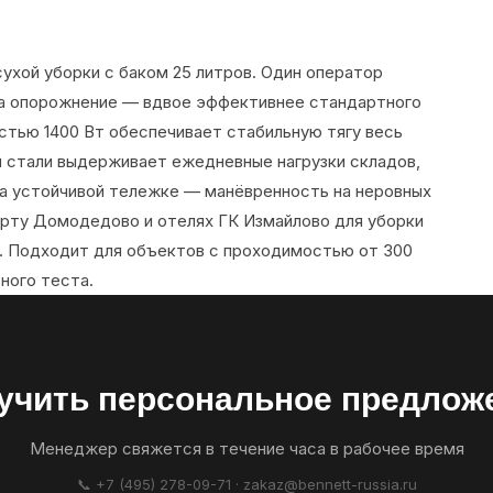
ухой уборки с баком 25 литров. Один оператор
на опорожнение — вдвое эффективнее стандартного
стью 1400 Вт обеспечивает стабильную тягу весь
й стали выдерживает ежедневные нагрузки складов,
а устойчивой тележке — манёвренность на неровных
орту Домодедово и отелях ГК Измайлово для уборки
. Подходит для объектов с проходимостью от 300
ного теста.
учить персональное предлож
Менеджер свяжется в течение часа в рабочее время
📞 +7 (495) 278-09-71 · zakaz@bennett-russia.ru