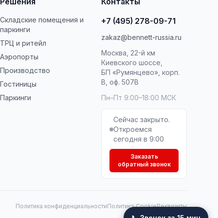
Решения
Контакты
Складские помещения и
+7 (495) 278-09-71
паркинги
zakaz@bennett-russia.ru
ТРЦ и ритейл
Москва, 22-й км
Аэропорты
Киевского шоссе,
Производство
БП «Румянцево», корп.
В, оф. 507В
Гостиницы
Паркинги
Пн–Пт 9:00–18:00 МСК
Сейчас закрыто.
Откроемся
сегодня в 9:00
Заказать
обратный звонок
Политика конфиденциальности
Политика Cookie
Реквизиты
📞 Звонок за 15 мин