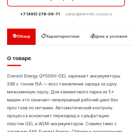
+7 (495) 278-09-71
·
zakaz@bennett-russia.ru
🎯
📋
💰
Обзор
Характеристики
Цена и условия
О товаре
Everest Energy QY500H-GEL заряжает аккумуляторы
24В с током 15А — восстановление заряда за одну
межсменную паузу. Для клинингового парка из 5+
машин это означает непрерывный рабочий цикл без
простоев по питанию. Автоматический контроль
процесса исключает перезаряд и сульфатацию
пластин GEL и AGM-аккумуляторов. Совместимо с
тяговыми АКБ Everest Energy, Chilwee и аналогичными