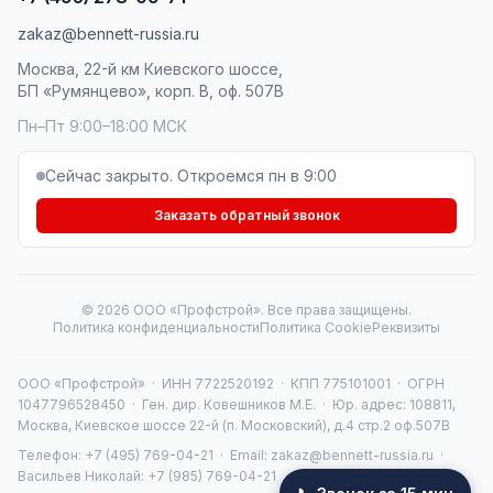
zakaz@bennett-russia.ru
Москва, 22-й км Киевского шоссе,
БП «Румянцево», корп. В, оф. 507В
Пн–Пт 9:00–18:00 МСК
Сейчас закрыто. Откроемся пн в 9:00
Заказать обратный звонок
© 2026 ООО «Профстрой». Все права защищены.
Политика конфиденциальности
Политика Cookie
Реквизиты
ООО «Профстрой» · ИНН 7722520192 · КПП 775101001 · ОГРН
1047796528450 · Ген. дир. Ковешников М.Е. · Юр. адрес: 108811,
Москва, Киевское шоссе 22-й (п. Московский), д.4 стр.2 оф.507В
Телефон:
+7 (495) 769-04-21
· Email:
zakaz@bennett-russia.ru
·
Васильев Николай:
+7 (985) 769-04-21