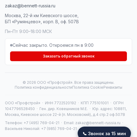
zakaz@bennett-russia.ru
Москва, 22-й км Киевского шоссе,
БП «Румянцево», корп. В, оф. 507В
Пн–Пт 9:00–18:00 МСК
Сейчас закрыто. Откроемся пн в 9:00
Заказать обратный звонок
© 2026 ООО «Профстрой». Все права защищены.
Политика конфиденциальности
Политика Cookie
Реквизиты
ООО «Профстрой» · ИНН 7722520192 · КПП 775101001 · ОГРН
1047796528450 · Ген. дир. Ковешников М.Е. · Юр. адрес: 108811,
Москва, Киевское шоссе 22-й (п. Московский), д.4 стр.2 оф.507В
Телефон:
+7 (495) 769-04-21
· Email:
zakaz@bennett-russia.ru
·
Васильев Николай:
+7 (985) 769-04-21
📞 Звонок за 15 мин