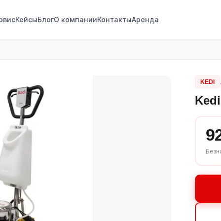
рвис
Кейсы
Блог
О компании
Контакты
Аренда
KEDI
Ked
9
Безн