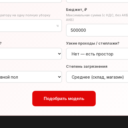
Бюджет, ₽
ратору на одну полную уборку
Максимальная сумма (с НДС, без АКБ
АКБ)
ч
?
Узкие проходы / стеллажи?
Степень загрязнения
Подобрать модель