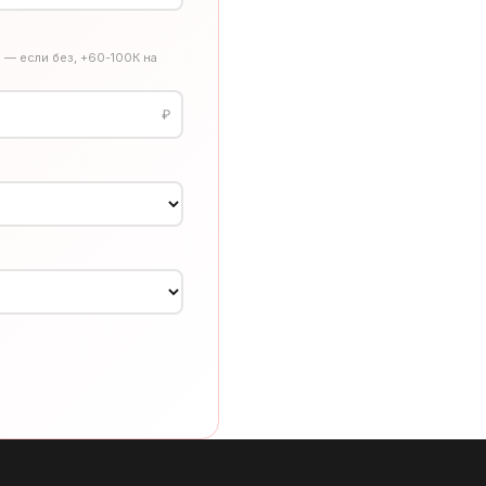
 — если без, +60-100К на
₽