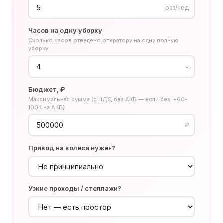
раз/нед
Часов на одну уборку
Сколько часов отведено оператору на одну полную
уборку
ч
Бюджет, ₽
Максимальная сумма (с НДС, без АКБ — если без, +60-
100К на АКБ)
₽
Привод на колёса нужен?
Узкие проходы / стеллажи?