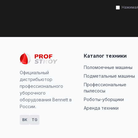
Нажимая
Каталог техники
Поломоечные машины
Официальный
Подметальные машины
дистрибьютор
Профессиональные
профессионального
пылесосы
уборочного
Роботы-уборщики
оборудования Bennett в
России.
Аренда техники
ВК
TG