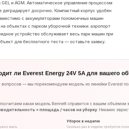
 GEL и AGM. Автоматическое управление процессом
е деградирует досрочно. Компактный корпус удобен
овместимо с аккумуляторами поломоечных машин
я на объектах с парком уборочной техники: аэропорт
ядное устройство обслуживает весь парк машин при
бъект для бесплатного теста — оставьте заявку.
одит ли Everest Energy 24V 5A для вашего о
х вопросов — мы порекомендуем модель из линейки Everest по
посчитаем какая модель Bennett справится с вашим объёмом 
водительность = площадь / часов на уборку
. Никаких эврис
Уборок в неделю
нужно мыть
Сколько раз в неделю требуется пол