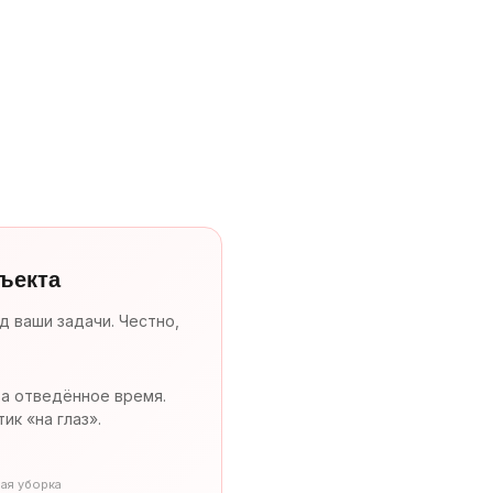
бъекта
д ваши задачи. Честно,
за отведённое время.
тик «на глаз».
ная уборка