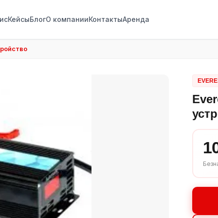
ис
Кейсы
Блог
О компании
Контакты
Аренда
тройство
EVERE
Ever
уст
1
Безн