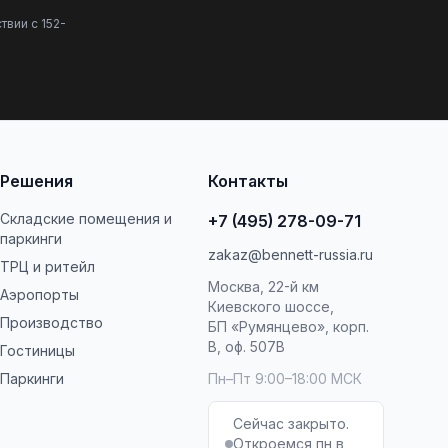
твии с 152-
Решения
Контакты
Складские помещения и
+7 (495) 278-09-71
паркинги
zakaz@bennett-russia.ru
ТРЦ и ритейл
Москва, 22-й км
Аэропорты
Киевского шоссе,
Производство
БП «Румянцево», корп.
В, оф. 507В
Гостиницы
Паркинги
Пн–Пт 9:00–18:00 МСК
Сейчас закрыто.
Откроемся пн в