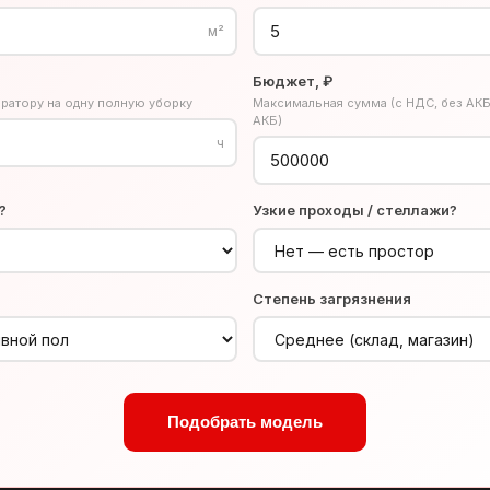
м²
Бюджет, ₽
ратору на одну полную уборку
Максимальная сумма (с НДС, без АКБ
АКБ)
ч
?
Узкие проходы / стеллажи?
Степень загрязнения
Подобрать модель