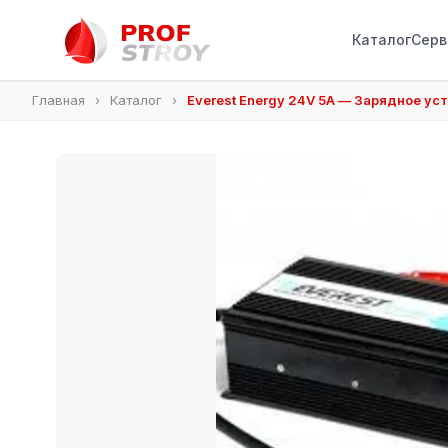
Каталог
Серв
Главная
›
Каталог
›
Everest Energy 24V 5A — Зарядное ус