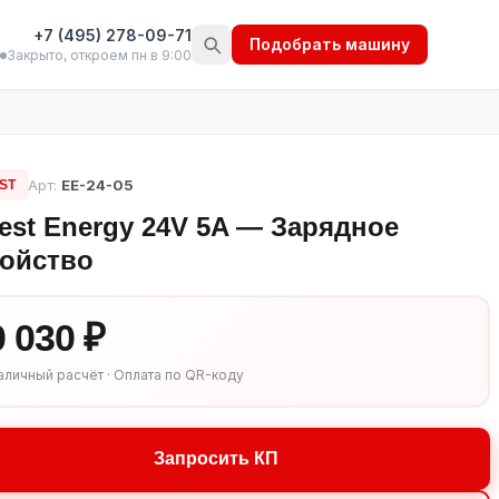
+7 (495) 278-09-71
Подобрать машину
Закрыто, откроем пн в 9:00
Арт:
EE-24-05
ST
est Energy 24V 5A — Зарядное
ройство
0 030 ₽
аличный расчёт · Оплата по QR-коду
Запросить КП