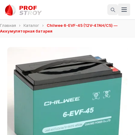
Главная
›
Каталог
›
Chilwee 6-EVF-45 (12V-47AH/С5) —
Аккумуляторная батарея