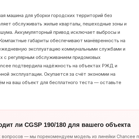
ая машина для уборки городских территорий без
воляет обслуживать жилые кварталы, пешеходные зоны и
м шума. Аккумуляторный привод исключает выбросы и
 Компактные габариты обеспечивают манёвренность на
а ежедневную эксплуатацию коммунальными службами и
х с регулярным обслуживанием придомовых
hancee подтвердила надёжность на объектах РЖД и
ной эксплуатации. Окупается за счёт экономии на
ём на ваш объект для бесплатного теста — оставьте
одит ли CGSP 190/180 для вашего объекта
х вопросов — мы порекомендуем модель из линейки Chancee п