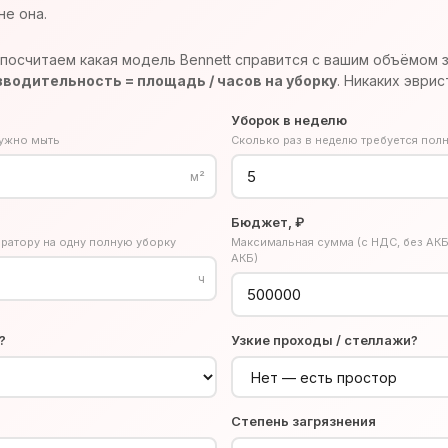
не она.
посчитаем какая модель Bennett справится с вашим объёмом 
водительность = площадь / часов на уборку
. Никаких эврис
Уборок в неделю
нужно мыть
Сколько раз в неделю требуется пол
м²
Бюджет, ₽
ратору на одну полную уборку
Максимальная сумма (с НДС, без АКБ
АКБ)
ч
?
Узкие проходы / стеллажи?
Степень загрязнения