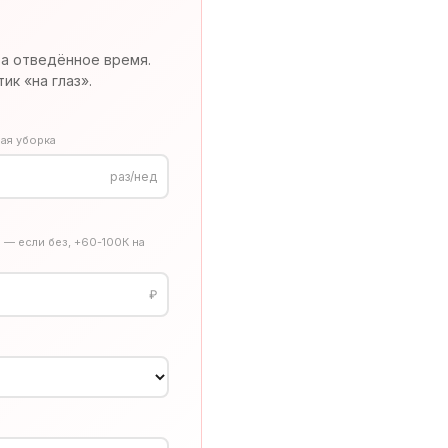
за отведённое время.
тик «на глаз».
ная уборка
раз/нед
 — если без, +60-100К на
₽