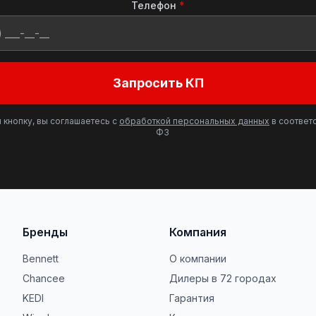
Телефон
*
Запросить КП
 кнопку, вы соглашаетесь с
обработкой персональных данных
в соответс
ФЗ
Бренды
Компания
Bennett
О компании
Chancee
Дилеры в 72 городах
KEDI
Гарантия