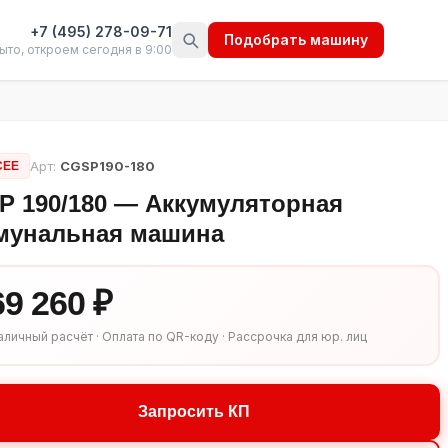
+7 (495) 278-09-71
Подобрать машину
ыто, откроем сегодня в 9:00
Арт:
CGSP190-180
CEE
P 190/180 — Аккумуляторная
мунальная машина
69 260 ₽
аличный расчёт · Оплата по QR-коду · Рассрочка для юр. лиц
Запросить КП