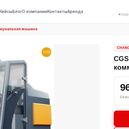
Кейсы
Блог
О компании
Контакты
Аренда
Закр
ммунальная машина
CHAN
CGS
ком
9
Безн