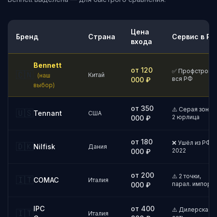
Цена
Бренд
Страна
Сервис в РФ
входа
Bennett
от 120
✅ Профстрой,
🇨🇳
Китай
(наш
вся РФ
000 ₽
выбор)
от 350
⚠️ Серая зона,
🇺🇸
Tennant
США
2 юрлица
000 ₽
от 180
❌ Ушёл из РФ
🇩🇰
Nilfisk
Дания
2022
000 ₽
от 200
⚠️ 2 точки,
🇮🇹
COMAC
Италия
парал. импорт
000 ₽
IPC
от 400
⚠️ Дилерская
🇮🇹
Италия