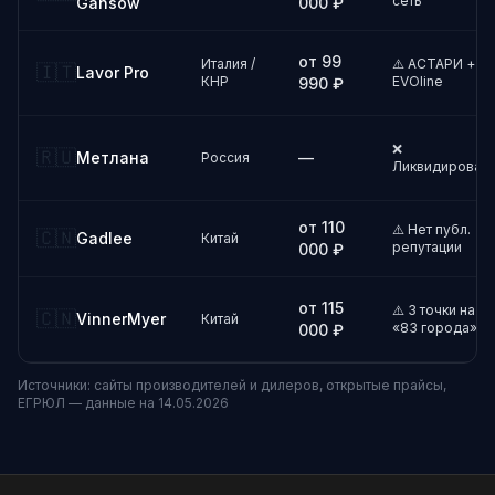
сеть
Gansow
000 ₽
от 99
Италия /
⚠️ АСТАРИ +
🇮🇹
Lavor Pro
КНР
EVOline
990 ₽
❌
🇷🇺
Метлана
—
Россия
Ликвидирован
от 110
⚠️ Нет публ.
🇨🇳
Gadlee
Китай
репутации
000 ₽
от 115
⚠️ 3 точки на
🇨🇳
VinnerMyer
Китай
«83 города»
000 ₽
Источники: сайты производителей и дилеров, открытые прайсы,
ЕГРЮЛ — данные на 14.05.2026