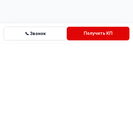
Получить КП
📞 Звонок
Получить КП
Позвонить
Официальный дистрибьютор профессионального
уборочного оборудования Bennett в России.
ВК
TG