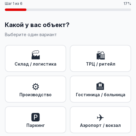
Шаг 1 из 6
17%
Какой у вас объект?
Выберите один вариант
🏭
🛍️
Склад / логистика
ТРЦ / ритейл
⚙️
🏨
Производство
Гостиница / больница
🅿️
✈️
Паркинг
Аэропорт / вокзал