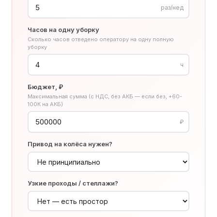
раз/нед
Часов на одну уборку
Сколько часов отведено оператору на одну полную
уборку
ч
Бюджет, ₽
Максимальная сумма (с НДС, без АКБ — если без, +60-
100К на АКБ)
₽
Привод на колёса нужен?
Узкие проходы / стеллажи?