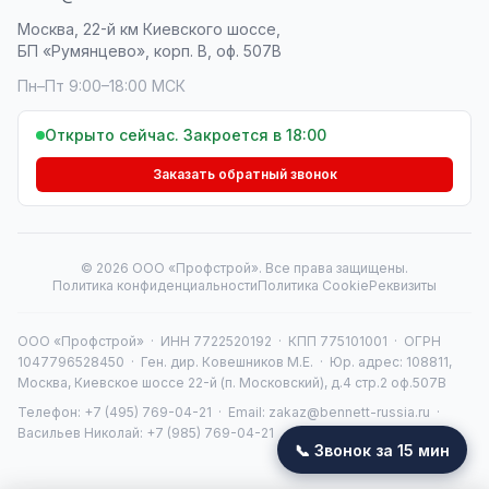
Москва, 22-й км Киевского шоссе,
БП «Румянцево», корп. В, оф. 507В
Пн–Пт 9:00–18:00 МСК
Открыто сейчас. Закроется в 18:00
Заказать обратный звонок
© 2026 ООО «Профстрой». Все права защищены.
Политика конфиденциальности
Политика Cookie
Реквизиты
ООО «Профстрой» · ИНН 7722520192 · КПП 775101001 · ОГРН
1047796528450 · Ген. дир. Ковешников М.Е. · Юр. адрес: 108811,
Москва, Киевское шоссе 22-й (п. Московский), д.4 стр.2 оф.507В
Телефон:
+7 (495) 769-04-21
· Email:
zakaz@bennett-russia.ru
·
Васильев Николай:
+7 (985) 769-04-21
📞 Звонок за 15 мин