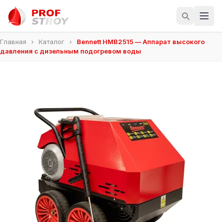
Главная
›
Каталог
›
Bennett HMB2515 — Аппарат высокого
давления с дизельным подогревом воды